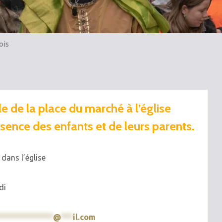
ois
e de la place du marché à l’église
ence des enfants et de leurs parents.
 dans l’église
di
**************
@
***
il.com