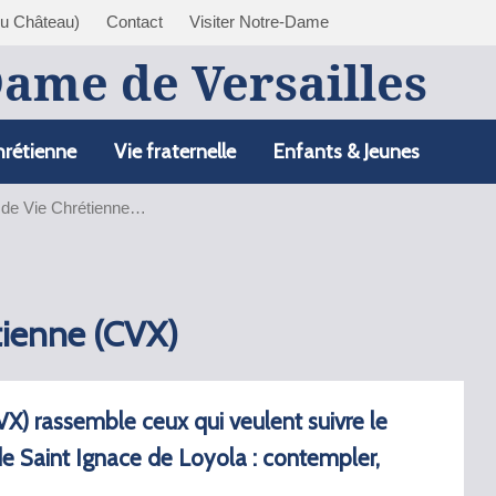
du Château)
Contact
Visiter Notre-Dame
Dame de Versailles
hrétienne
Vie fraternelle
Enfants & Jeunes
de Vie Chrétienne…
ienne (CVX)
) rassemble ceux qui veulent suivre le
é de Saint Ignace de Loyola : contempler,