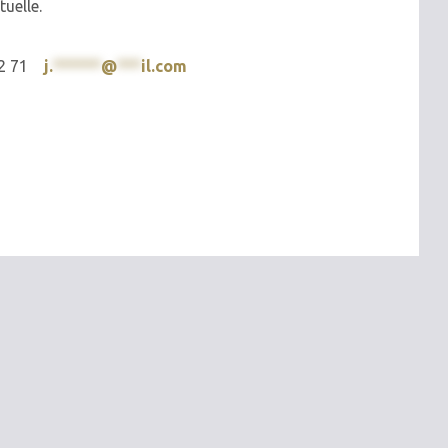
tuelle.
 12 71
j.
******
@
***
il.com