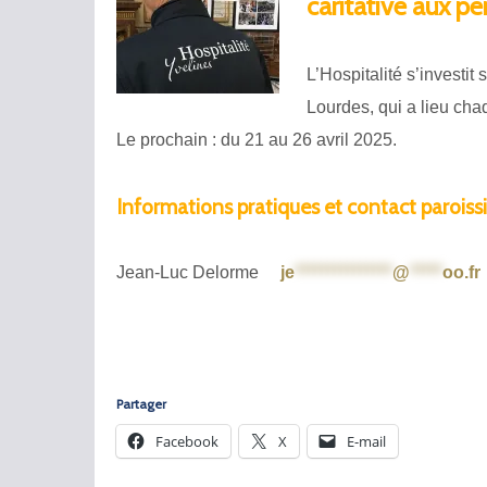
caritative aux p
L’Hospitalité s’investi
Lourdes, qui a lieu cha
Le prochain : du 21 au 26 avril 2025.
Informations pratiques et contact paroissi
Jean-Luc Delorme
je
***************
@
*****
oo.fr
Partager
Facebook
X
E-mail