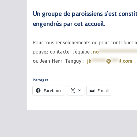
Un groupe de paroissiens s’est consti
engendrés par cet accueil.
Pour tous renseignements ou pour contribuer ma
pouvez contacter l’équipe :
no
***************
ou Jean-Henri Tanguy :
jh
******
@
***
il.com
Partager
Facebook
X
E-mail