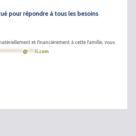
tué pour répondre à tous les besoins
tériellement et financièrement à cette famille, vous
**********
@
***
il.com