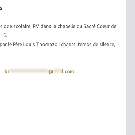
s
riode scolaire, RV dans la chapelle du Sacré Coeur de
h15.
 par le Père Louis Thomazo : chants, temps de silence,
76
br
****************
@
***
il.com