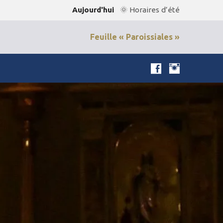
Aujourd'hui
🌞 Horaires d’été
Feuille « Paroissiales »