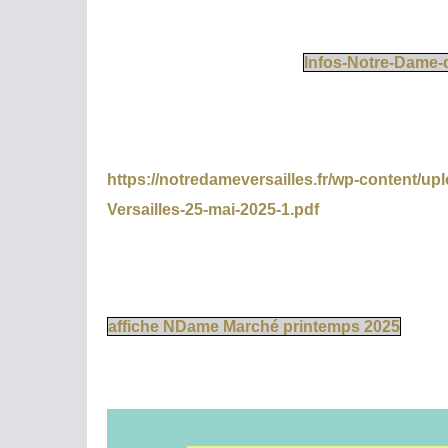
Infos-Notre-Dame-d
https://notredameversailles.fr/wp-content/up
Versailles-25-mai-2025-1.pdf
affiche NDame Marché printemps 2025