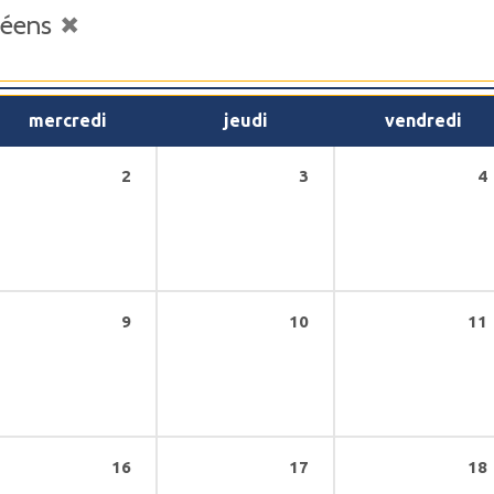
ycéens
mercredi
jeudi
vendredi
2
3
4
9
10
11
16
17
18