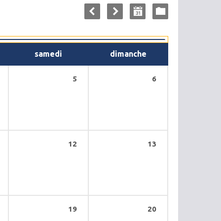
samedi
dimanche
5
6
12
13
19
20