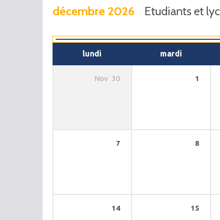
décembre 2026
Etudiants et l
lundi
mardi
1
Nov
30
7
8
14
15